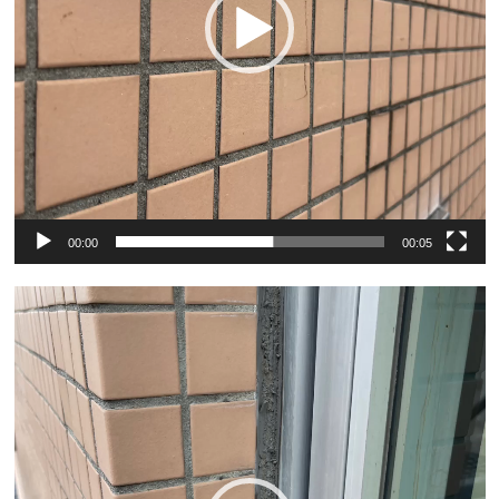
00:00
00:05
動
画
プ
レ
ー
ヤ
ー