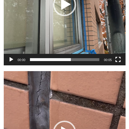
00:00
00:05
動
画
プ
レ
ー
ヤ
ー