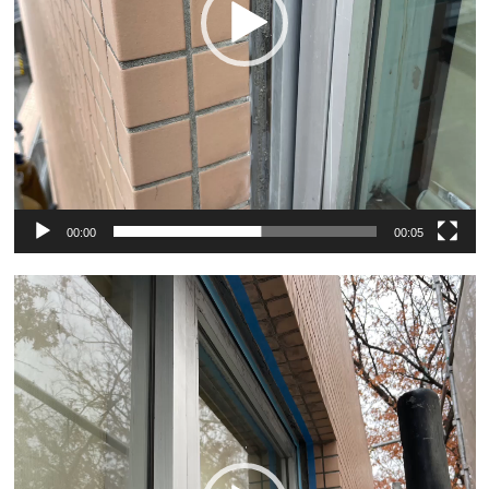
00:00
00:05
動
画
プ
レ
ー
ヤ
ー