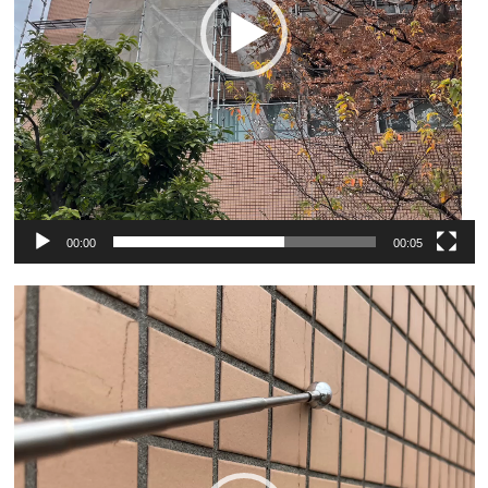
00:00
00:05
動
画
プ
レ
ー
ヤ
ー