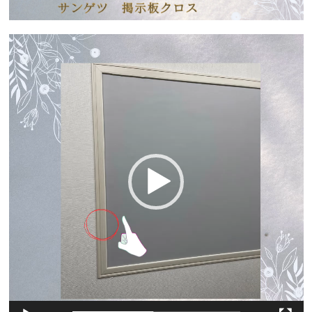
動
画
プ
レ
ー
ヤ
ー