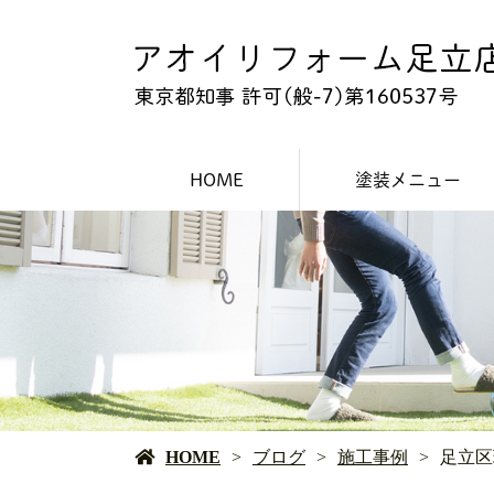
HOME
塗装メニュー
外壁塗装
屋根塗装
防水工事
HOME
ブログ
施工事例
足立区